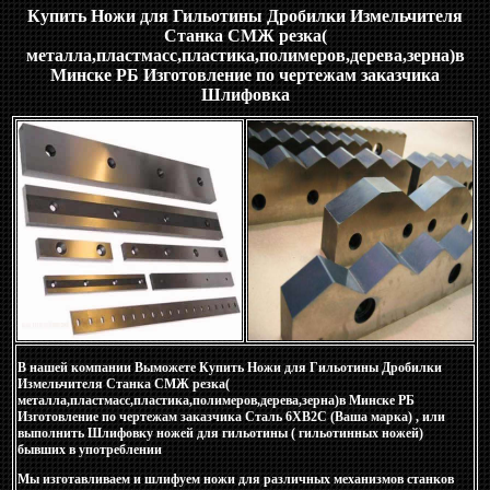
Купить Ножи для Гильотины Дробилки Измельчителя
Станка СМЖ резка(
металла,пластмасс,пластика,полимеров,дерева,зерна)в
Минске РБ Изготовление по чертежам заказчика
Шлифовка
В нашей компании Выможете Купить Ножи для Гильотины Дробилки
Измельчителя Станка СМЖ резка(
металла,пластмасс,пластика,полимеров,дерева,зерна)в Минске РБ
Изготовление по чертежам заказчика Сталь 6ХВ2С (Ваша марка) , или
выполнить Шлифовку ножей для гильотины ( гильотинных ножей)
бывших в употреблении
Мы изготавливаем и шлифуем ножи для различных механизмов станков