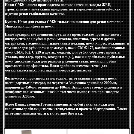
периодически надо переворачивать.
Ножи СМЖ нашего производства поставляются на заводы ЖБИ,
строительные и монтажные предприятия и зарекомендовали себя, как
изделия резки стабильного качества.
Купить Ножи для станка СМЖ гильотины ножниц для резки металла в
Минске или шлифовать ножи.
Наше предприятие специализируется на производстве промышленного
инструмента для рубки и резки металла, пластика, дерева и других
материалов, это:ножи для гильотинных ножниц, ножи к пресс-ножницам, в
том числе для рубки резки арматуры, ножи СМЖ 172, комбинированные
ножи СМЖ 652, С 229 и других моделей, для рубки сортового проката
(уголок, швеллер, пруток, квадрат и т. д. ), ножи к дробилкам, рубильные
ножи, дисковые ножи для раскроя рулонной стали, ножи для рубки
профлиста и профнастила. Ножи дробилок измельчителей для
металла,пластмасс,пластика,полимеров,дерева,зерна
Возможности производства позволяют изготавливать цельные ножи
нестандартных размеров, по чертежам Заказчика длиной до 2000мм,
шириной до 450мм, толщиной до 100мм. Выполним заточку дисковых и
шлифовку гильотинных ножей, в том числе импортного производства
длиной до 3200мм.
Ждем Ваших звонков.Готовы выполнить любой заказ на ножи для
гильотины,дробилки,измельчителя,станка и прочего оборудования. Также
изготовим запасны части к гильотине Вал и т.д.