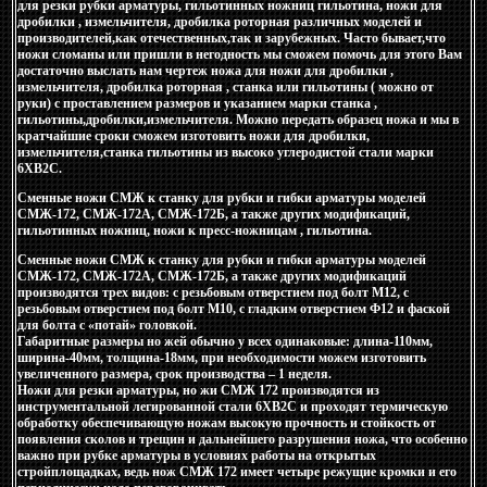
для резки рубки арматуры, гильотинных ножниц гильотина, ножи для
дробилки , измельчителя, дробилка роторная различных моделей и
производителей,как отечественных,так и зарубежных. Часто бывает,что
ножи сломаны или пришли в негодность мы сможем помочь для этого Вам
достаточно выслать нам чертеж ножа для ножи для дробилки ,
измельчителя, дробилка роторная , станка или гильотины ( можно от
руки) с проставлением размеров и указанием марки станка ,
гильотины,дробилки,измельчителя. Можно передать образец ножа и мы в
кратчайшие сроки сможем изготовить ножи для дробилки,
измельчителя,станка гильотины из высоко углеродистой стали марки
6ХВ2С.
Сменные ножи СМЖ к станку для рубки и гибки арматуры моделей
СМЖ-172, СМЖ-172А, СМЖ-172Б, а также других модификаций,
гильотинных ножниц, ножи к пресс-ножницам , гильотина.
Сменные ножи СМЖ к станку для рубки и гибки арматуры моделей
СМЖ-172, СМЖ-172А, СМЖ-172Б, а также других модификаций
производятся трех видов: с резьбовым отверстием под болт М12, с
резьбовым отверстием под болт М10, с гладким отверстием Ф12 и фаской
для болта с «потай» головкой.
Габаритные размеры но жей обычно у всех одинаковые: длина-110мм,
ширина-40мм, толщина-18мм, при необходимости можем изготовить
увеличенного размера, срок производства – 1 неделя.
Ножи для резки арматуры, но жи СМЖ 172 производятся из
инструментальной легированной стали 6ХВ2С и проходят термическую
обработку обеспечивающую ножам высокую прочность и стойкость от
появления сколов и трещин и дальнейшего разрушения ножа, что особенно
важно при рубке арматуры в условиях работы на открытых
стройплощадках, ведь нож СМЖ 172 имеет четыре режущие кромки и его