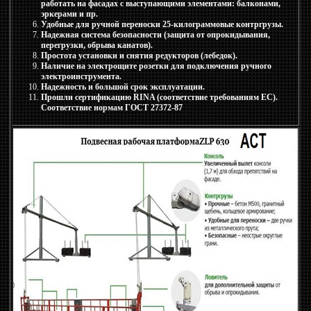
работать на фасадах с выступающими элементами: балконами,
эркерами и пр.
Удобные для ручной переноски 25-килограммовые контргрузы.
Надежная система безопасности (защита от опрокидывания,
перегрузки, обрыва канатов).
Простота установки и снятия редукторов (лебедок).
Наличие на электрощите розетки для подключения ручного
электроинструмента.
Надежность и большой срок эксплуатации.
Прошли сертификацию RINA (соответствие требованиям ЕС).
Соответствие нормам ГОСТ 27372-87