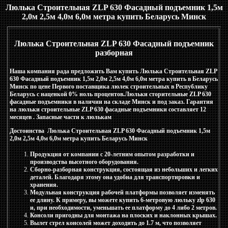
Люлька Строительная ZLP 630 Фасадный подъемник 1,5м
2,0м 2,5м 4,0м 6,0м метра купить Беларусь Минск
Люлька Строительная ZLP 630 Фасадный подъемник
разборная
Наша компания рада предложить Вам купить Люлька Строительная ZLP
630 Фасадный подъемник 1,5м 2,0м 2,5м 4,0м 6,0м метра купить в Беларусь
Минск по цене Первого поставщика люлек строительных в Республику
Беларусь с наценкой 0% ноль процентов.Люльки сторительные ZLP 630
фасадные подъемники в наличии на складе Минск и под заказ. Гарантия
на люльки строительные ZLP 630 фасадные подъемники составляет 12
месяцев . Запасные части к люлькам
Достоинства Люлька Строительная ZLP 630 Фасадный подъемник 1,5м
2,0м 2,5м 4,0м 6,0м метра купить Беларусь Минск
Продукция от компании с 20-летним опытом разработки и
производства высотного оборудования.
Сборно-разборная конструкция, состоящая из небольших и легких
деталей. Благодаря этому она удобна для транспортировки и
хранения.
Модульная конструкция рабочей платформы позволяет изменять
ее длину. К примеру, вы можете купить 6-метровую люльку zlp 630
и, при необходимости, уменьшать ее платформу до 4 либо 2 метров.
Консоли пригодны для монтажа на плоских и наклонных крышах.
Вылет стрел консолей может доходить до 1.7 м, что позволяет