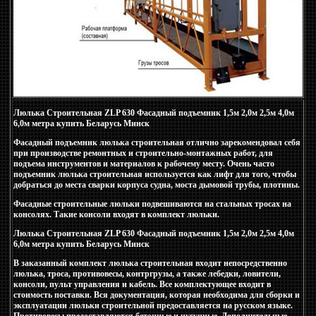
Люлька Строительная ZLP 630 Фасадный подъемник 1,5м 2,0м 2,5м 4,0м
6,0м метра купить Беларусь Минск
Фасадный подъемник люлька строительная отлично зарекомендовал себя
при производстве ремонтных и строительно-монтажных работ, для
подъема инструментов и материалов к рабочему месту. Очень часто
подъемник люлька строительная используется как лифт для того, чтобы
добраться до места сварки корпуса судна, моста дымовой трубы, плотины.
Фасадные строительные люльки подвешиваются на стальных тросах на
консолях. Такие консоли входят в комплект люльки.
Люлька Строительная ZLP 630 Фасадный подъемник 1,5м 2,0м 2,5м 4,0м
6,0м метра купить Беларусь Минск
В заказанный комплект люлька строительная входит непосредственно
люлька, троса, противовесы, контргрузы, а также лебедки, ловители,
консоли, пульт управления и кабель. Все комплектующее входит в
стоимость поставки. Вся документация, которая необходима для сборки и
эксплуатации люльки строительной предоставляется на русском языке.