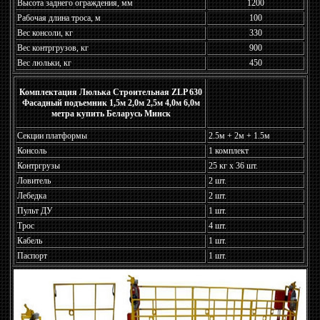
Высота заднего ограждения, мм
1200
Рабочая длина троса, м
100
Вес консоли, кг
330
Вес контргрузов, кг
900
Вес люльки, кг
450
Комплектация Люлька Строительная ZLP 630
Фасадный подъемник 1,5м 2,0м 2,5м 4,0м 6,0м
метра купить Беларусь Минск
Секции платформы
2.5м + 2м + 1.5м
Консоль
1 комплект
Контргрузы
25 кг х 36 шт.
Ловитель
2 шт.
Лебедка
2 шт.
Пульт ДУ
1 шт.
Трос
4 шт.
Кабель
1 шт.
Паспорт
1 шт.